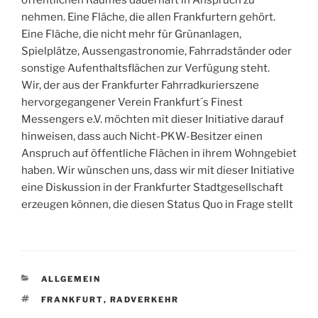
öffentlichen Raumes dauerhaft in Anspruch zu
nehmen. Eine Fläche, die allen Frankfurtern gehört.
Eine Fläche, die nicht mehr für Grünanlagen,
Spielplätze, Aussengastronomie, Fahrradständer oder
sonstige Aufenthaltsflächen zur Verfügung steht.
Wir, der aus der Frankfurter Fahrradkurierszene
hervorgegangener Verein Frankfurt´s Finest
Messengers e.V. möchten mit dieser Initiative darauf
hinweisen, dass auch Nicht-PKW-Besitzer einen
Anspruch auf öffentliche Flächen in ihrem Wohngebiet
haben. Wir wünschen uns, dass wir mit dieser Initiative
eine Diskussion in der Frankfurter Stadtgesellschaft
erzeugen können, die diesen Status Quo in Frage stellt
KATEGORIEN
ALLGEMEIN
SCHLAGWÖRTER
FRANKFURT
,
RADVERKEHR