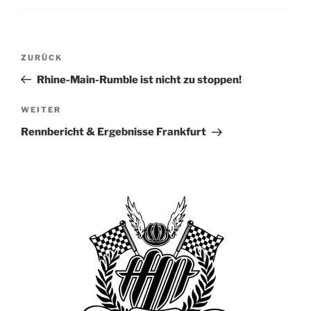
Beitragsnavigation
Vorheriger
ZURÜCK
Beitrag
Rhine-Main-Rumble ist nicht zu stoppen!
Nächster
WEITER
Beitrag
Rennbericht & Ergebnisse Frankfurt