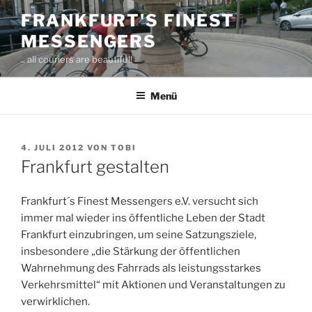
Zum
FRANKFURT'S FINEST
Inhalt
MESSENGERS
springen
.. all couriers are beautiful!
Menü
VERÖFFENTLICHT
4. JULI 2012
VON
TOBI
AM
Frankfurt gestalten
Frankfurt´s Finest Messengers e.V. versucht sich
immer mal wieder ins öffentliche Leben der Stadt
Frankfurt einzubringen, um seine Satzungsziele,
insbesondere „die Stärkung der öffentlichen
Wahrnehmung des Fahrrads als leistungsstarkes
Verkehrsmittel“ mit Aktionen und Veranstaltungen zu
verwirklichen.