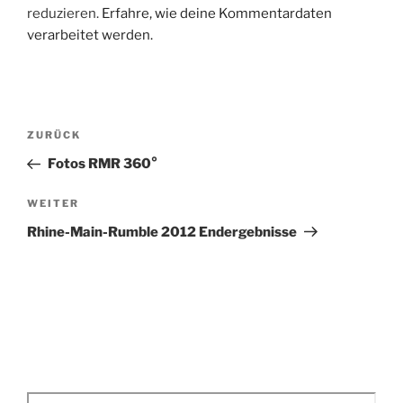
reduzieren.
Erfahre, wie deine Kommentardaten
verarbeitet werden.
Beitragsnavigation
Vorheriger
ZURÜCK
Beitrag
Fotos RMR 360°
Nächster
WEITER
Beitrag
Rhine-Main-Rumble 2012 Endergebnisse