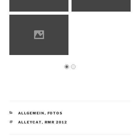
KATEGORIEN
ALLGEMEIN
,
FOTOS
SCHLAGWÖRTER
ALLEYCAT
,
RMR 2012