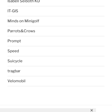
Isabell Seiboth KD
IT-GIS
Minds on Minigolf
Parrots&Crows
Prompt
Speed
Suicycle
tragbar
Velomobil
✕