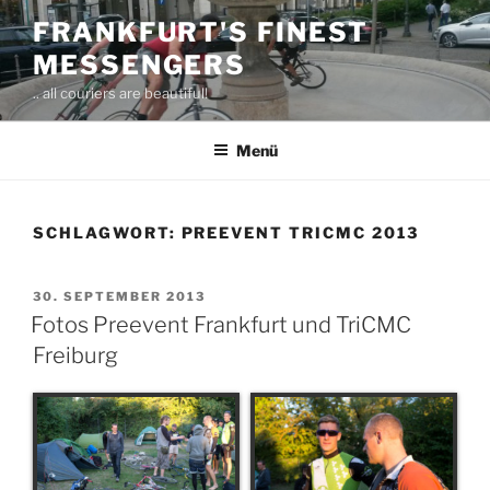
Zum
FRANKFURT'S FINEST
Inhalt
MESSENGERS
springen
.. all couriers are beautiful!
Menü
SCHLAGWORT:
PREEVENT TRICMC 2013
VERÖFFENTLICHT
30. SEPTEMBER 2013
AM
Fotos Preevent Frankfurt und TriCMC
Freiburg